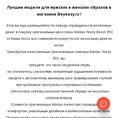
Лучшие модели для мужских и женских образов в
магазине Beyeezy.ru !
Если вы еще размышляете по поводу оправданности вложенных
денег в покупку оригинальных кроссовок Adidas Yeezy Boost 350
от Канье Уэста, все сомнения исчезнут после нескольких дней их
носки.
Приобретая качественные оригинальные сникеры Adidas Yeezy
350, вы:
· забудете, что такое неудобная обувь;
· не столкнетесь с мозолями, неприятным ощущением потливости;
· сведете к абсолютному минимуму риск травмирования ступней
при пробежках, прогулках и спортивных состязаниях;
· обеспечите себя высококачественной обувью на несколько
сезонов вперед.
Стоимость оригинальных Adidas полностью оправдывается
комфортом, уникальным дизайном и великолепным качеством.
Преимущества кроссовок легендарного бренда сложно описать