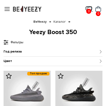
0
0
BeYeezy
Каталог
Yeezy Boost 350
Фильтры
Год релиза
Цвет
Топ продаж