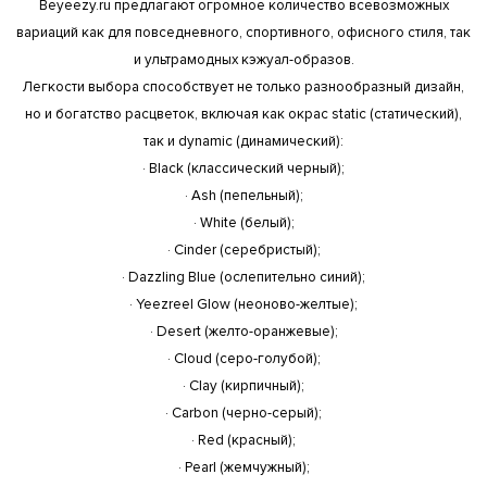
Beyeezy.ru предлагают огромное количество всевозможных
вариаций как для повседневного, спортивного, офисного стиля, так
и ультрамодных кэжуал-образов.
Легкости выбора способствует не только разнообразный дизайн,
но и богатство расцветок, включая как окрас static (статический),
так и dynamic (динамический):
· Black (классический черный);
· Ash (пепельный);
· White (белый);
· Cinder (серебристый);
· Dazzling Blue (ослепительно синий);
· Yeezreel Glow (неоново-желтые);
· Desert (желто-оранжевые);
· Cloud (серо-голубой);
· Clay (кирпичный);
· Carbon (черно-серый);
· Red (красный);
· Pearl (жемчужный);