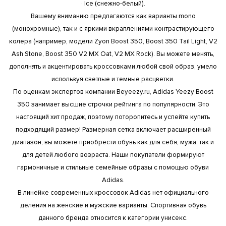
· Ice (снежно-белый).
Вашему вниманию предлагаются как варианты mono
(монохромные), так и с яркими вкраплениями контрастирующего
колера (например, модели Zyon Boost 350, Boost 350 Tail Light, V2
Ash Stone, Boost 350 V2 MX Oat, V2 MX Rock). Вы можете менять,
дополнять и акцентировать кроссовками любой свой образ, умело
используя светлые и темные расцветки.
По оценкам экспертов компании Beyeezy.ru, Adidas Yeezy Boost
350 занимает высшие строчки рейтинга по популярности. Это
настоящий хит продаж, поэтому поторопитесь и успейте купить
подходящий размер! Размерная сетка включает расширенный
диапазон, вы можете приобрести обувь как для себя, мужа, так и
для детей любого возраста. Наши покупатели формируют
гармоничные и стильные семейные образы с помощью обуви
Adidas.
В линейке современных кроссовок Adidas нет официального
деления на женские и мужские варианты. Спортивная обувь
данного бренда относится к категории унисекс.