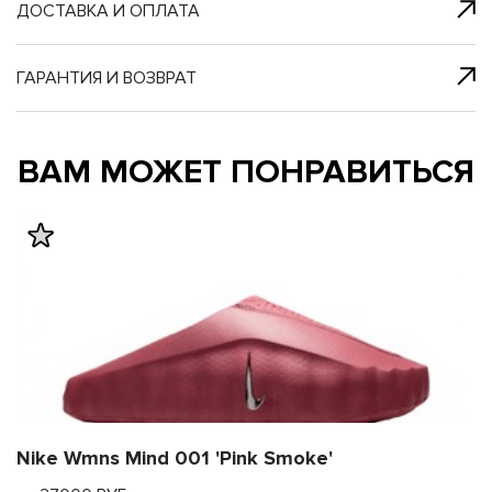
я с нами
 один клик
ДОСТАВКА И ОПЛАТА
ГАРАНТИЯ И ВОЗВРАТ
му и в ближайш
му и в ближайш
ВАМ МОЖЕТ ПОНРАВИТЬСЯ
свяжется наш
свяжется наш
Nike Wmns Mind 001 'Pink Smoke'