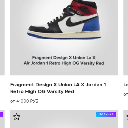
Fragment Design X Union LA X Jordan 1
L
Retro High OG Varsity Red
о
от 41000 РУБ
а
Новинка