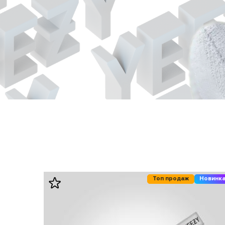
Топ продаж
Новинк
е время