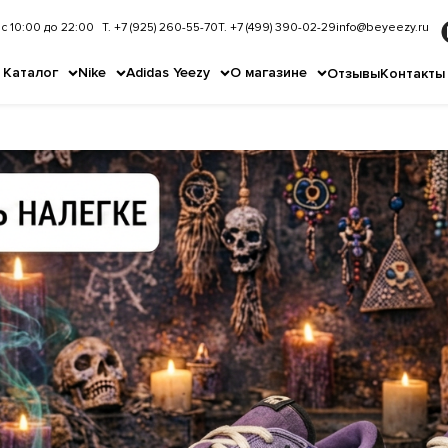
с 10:00 до 22:00
Т. +7 (925) 260-55-70
Т. +7 (499) 390-02-29
info@beyeezy.ru
Каталог
Nike
Adidas Yeezy
О магазине
Отзывы
Контакты