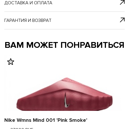
я с нами
 один клик
ДОСТАВКА И ОПЛАТА
ГАРАНТИЯ И ВОЗВРАТ
му и в ближайш
му и в ближайш
ВАМ МОЖЕТ ПОНРАВИТЬСЯ
свяжется наш
свяжется наш
Nike Wmns Mind 001 'Pink Smoke'