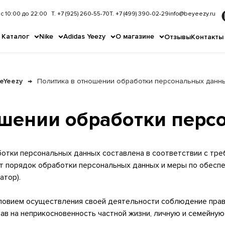
с 10:00 до 22:00
Т. +7 (925) 260-55-70
Т. +7 (499) 390-02-29
info@beyeezy.ru
Каталог
Nike
Adidas Yeezy
О магазине
Отзывы
Контакты
eYeezy
Политика в отношении обработки персональных данн
ошении обработки перс
тки персональных данных составлена в соответствии с треб
 порядок обработки персональных данных и меры по обеспе
атор).
условием осуществления своей деятельности соблюдение прав
ав на неприкосновенность частной жизни, личную и семейную 