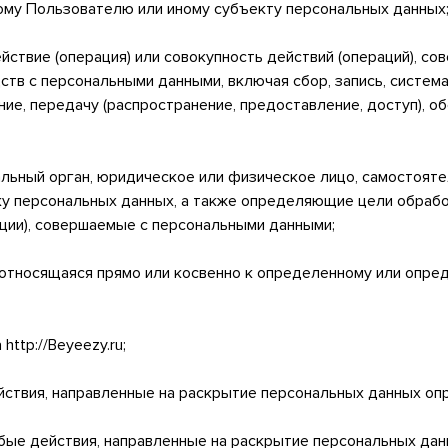
му Пользователю или иному субъекту персональных данных
йствие (операция) или совокупность действий (операций), с
ств с персональными данными, включая сбор, запись, система
ние, передачу (распространение, предоставление, доступ), о
пальный орган, юридическое или физическое лицо, самостоят
у персональных данных, а также определяющие цели обрабо
ции), совершаемые с персональными данными;
 относящаяся прямо или косвенно к определенному или опр
ttp://Beyeezy.ru;
йствия, направленные на раскрытие персональных данных оп
юбые действия, направленные на раскрытие персональных да