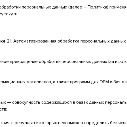
 обработки персональных данных (далее – Политика) примен
yeezy.ru.
ике
2.1. Автоматизированная обработка персональных данны
нное прекращение обработки персональных данных (за искл
формационных материалов, а также программ для ЭВМ и баз д
ных — совокупность содержащихся в базах данных персональ
ств;
ствия, в результате которых невозможно определить без ис