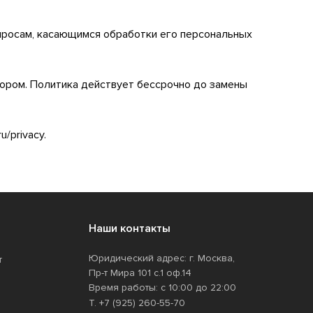
просам, касающимся обработки его персональных
ором. Политика действует бессрочно до замены
/privacy.
Наши контакты
Юридический адрес: г. Москва,
т
Пр-т Мира 101 с.1 оф.14
Время работы: с 10:00 до 22:00
Т. +7 (925) 260-55-70