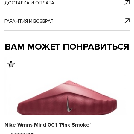
я с нами
 один клик
ДОСТАВКА И ОПЛАТА
ГАРАНТИЯ И ВОЗВРАТ
му и в ближайш
му и в ближайш
ВАМ МОЖЕТ ПОНРАВИТЬСЯ
свяжется наш
свяжется наш
Nike Wmns Mind 001 'Pink Smoke'