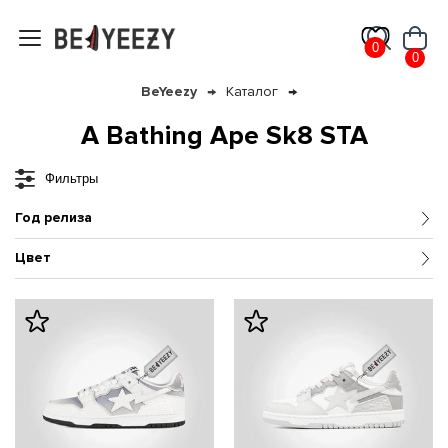
0
0
BeYeezy
Каталог
A Bathing Ape Sk8 STA
Фильтры
Год релиза
Цвет