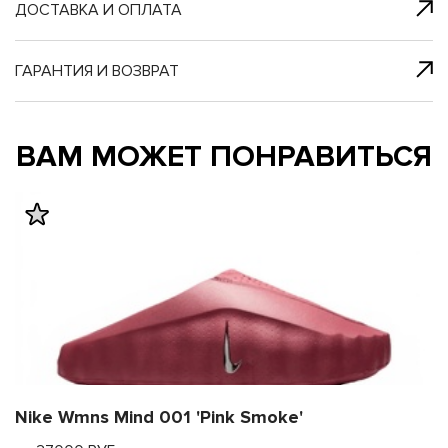
я с нами
 один клик
ДОСТАВКА И ОПЛАТА
ГАРАНТИЯ И ВОЗВРАТ
му и в ближайш
му и в ближайш
ВАМ МОЖЕТ ПОНРАВИТЬСЯ
свяжется наш
свяжется наш
Nike Wmns Mind 001 'Pink Smoke'