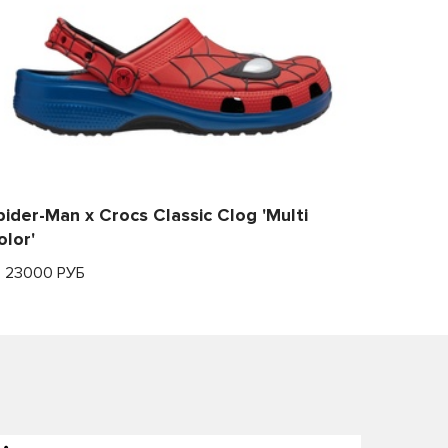
pider-Man x Crocs Classic Clog 'Multi
olor'
т 23000 РУБ