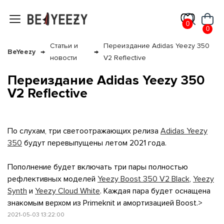
му и в ближайш
0
0
Статьи и
Переиздание Adidas Yeezy 350
свяжется наш
BeYeezy
новости
V2 Reflective
Переиздание Adidas Yeezy 350
V2 Reflective
По слухам, три светоотражающих релиза
Adidas Yeezy
350
будут перевыпущены летом 2021 года.
Пополнение будет включать три пары полностью
рефлективных моделей
Yeezy Boost 350 V2 Black
,
Yeezy
Synth
и
Yeezy Cloud White
. Каждая пара будет оснащена
знакомым верхом из Primeknit и амортизацией Boost.>
2021-05-03 13:22:00