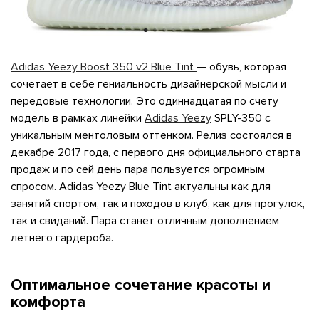
я с нами
Adidas Yeezy Boost 350 v2 Blue Tint
— обувь, которая
сочетает в себе гениальность дизайнерской мысли и
передовые технологии. Это одиннадцатая по счету
модель в рамках линейки
Adidas Yeezy
SPLY-350 с
уникальным ментоловым оттенком. Релиз состоялся в
му и в ближайш
декабре 2017 года, с первого дня официального старта
продаж и по сей день пара пользуется огромным
спросом. Adidas Yeezy Blue Tint актуальны как для
занятий спортом, так и походов в клуб, как для прогулок,
свяжется наш
так и свиданий. Пара станет отличным дополнением
летнего гардероба.
Оптимальное сочетание красоты и
комфорта