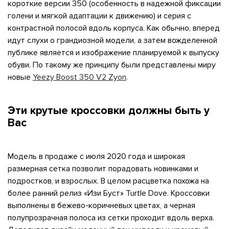
я с нами
короткие версии 350 (особенность в надежной фиксации
голени и мягкой адаптации к движению) и серия с
контрастной полосой вдоль корпуса. Как обычно, вперед
идут слухи о грандиозной модели, а затем вожделенной
публике является и изображение планируемой к выпуску
обуви. По такому же принципу были представлены миру
му и в ближайш
новые
Yeezy Boost 350 V2 Zyon
.
Эти крутые кроссовки должны быть у
свяжется наш
Вас
Модель в продаже с июля 2020 года и широкая
размерная сетка позволит порадовать новинками и
подростков, и взрослых. В целом расцветка похожа на
более ранний релиз «Изи Буст» Turtle Dove. Кроссовки
выполнены в бежево-коричневых цветах, а черная
полупрозрачная полоса из сетки проходит вдоль верха.