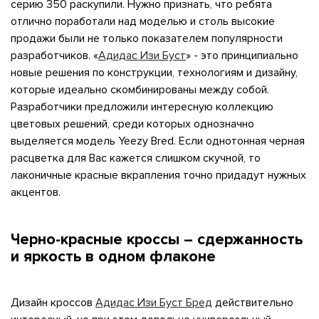
му и в ближайш
серию 350 раскупили. Нужно признать, что ребята
отлично поработали над моделью и столь высокие
продажи были не только показателем популярности
разработчиков. «
Адидас Изи Буст
» - это принципиально
свяжется наш
новые решения по конструкции, технологиям и дизайну,
которые идеально скомбинированы между собой.
Разработчики предложили интересную коллекцию
цветовых решений, среди которых однозначно
выделяется модель Yeezy Bred. Если однотонная черная
расцветка для Вас кажется слишком скучной, то
лаконичные красные вкрапления точно придадут нужных
акцентов.
Черно-красные кроссы – сдержанность
и яркость в одном флаконе
Дизайн кроссов
Адидас Изи Буст Бред
действительно