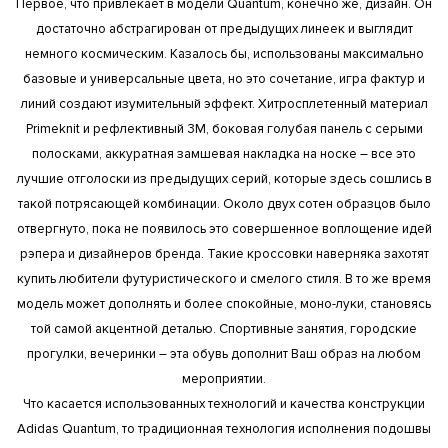
Первое, что привлекает в модели Quantum, конечно же, дизайн. Он
достаточно абстрагирован от предыдущих линеек и выглядит
править
немного космическим. Казалось бы, использованы максимально
базовые и универсальные цвета, но это сочетание, игра фактур и
линий создают изумительный эффект. Хитросплетенный материал
Primeknit и рефлективный 3M, боковая голубая панель с серыми
полосками, аккуратная замшевая накладка на носке – все это
лучшие отголоски из предыдущих серий, которые здесь сошлись в
такой потрясающей комбинации. Около двух сотен образцов было
отвергнуто, пока не появилось это совершенное воплощение идей
рэпера и дизайнеров бренда. Такие кроссовки наверняка захотят
купить любители футуристического и смелого стиля. В то же время
модель может дополнять и более спокойные, моно-луки, становясь
той самой акцентной деталью. Спортивные занятия, городские
прогулки, вечеринки – эта обувь дополнит Ваш образ на любом
мероприятии.
Что касается использованных технологий и качества конструкции
Adidas Quantum, то традиционная технология исполнения подошвы