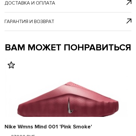
я с нами
 один клик
ДОСТАВКА И ОПЛАТА
ГАРАНТИЯ И ВОЗВРАТ
му и в ближайш
му и в ближайш
ВАМ МОЖЕТ ПОНРАВИТЬСЯ
свяжется наш
свяжется наш
Nike Wmns Mind 001 'Pink Smoke'