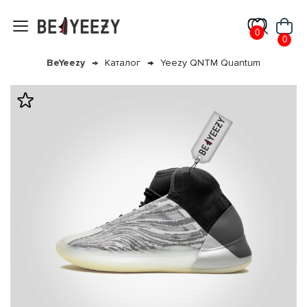
0
0
BeYeezy
Каталог
Yeezy QNTM Quantum