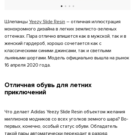
Шлепанцы
Yeezy Slide Resin
– отличная иллюстрация
я с нами
монохромного дизайна в легких землисто-зеленых
оттенках. Пара отлично впишется как в мужской, так и в
женский гардероб, хорошо сочетается как с
классическими синими джинсами, так и светлыми
льняными шортами. Модель официально вышла на рынок
16 апреля 2020 года.
му и в ближайш
Отличная обувь для летних
приключений
свяжется наш
Что делает Adidas Yeezy Slide Resin объектом желания
миллионов модников со всех уголков земного шара? Во-
первых, конечно, особый статус обуви. Обладатель
такой пары автоматически переходит в разряд