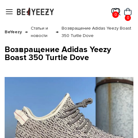
0
0
Статьи и
Возвращение Adidas Yeezy Boast
BeYeezy
новости
350 Turtle Dove
Возвращение Adidas Yeezy
Boast 350 Turtle Dove
я с нами
му и в ближайш