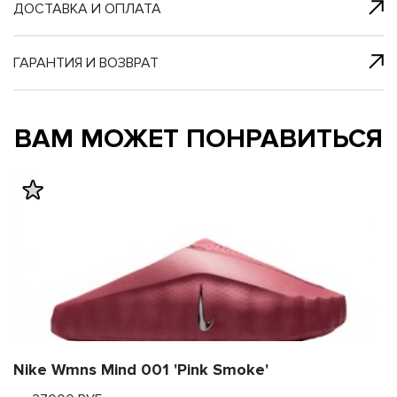
я с нами
 один клик
ДОСТАВКА И ОПЛАТА
ГАРАНТИЯ И ВОЗВРАТ
му и в ближайш
му и в ближайш
ВАМ МОЖЕТ ПОНРАВИТЬСЯ
свяжется наш
свяжется наш
Nike Wmns Mind 001 'Pink Smoke'