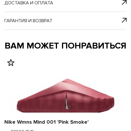
я с нами
 один клик
ДОСТАВКА И ОПЛАТА
ГАРАНТИЯ И ВОЗВРАТ
му и в ближайш
му и в ближайш
ВАМ МОЖЕТ ПОНРАВИТЬСЯ
свяжется наш
свяжется наш
Nike Wmns Mind 001 'Pink Smoke'