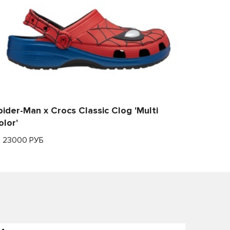
pider-Man x Crocs Classic Clog 'Multi
olor'
т 23000 РУБ