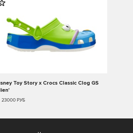
isney Toy Story x Crocs Classic Clog GS
lien'
т 23000 РУБ