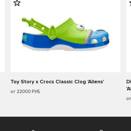
Toy Story x Crocs Classic Clog 'Aliens'
D
'A
от 22000 РУБ
о