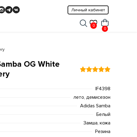
Личный кабинет
0
0
ery
Samba OG White
ery
IF4398
лето, демисезон
Adidas Samba
Белый
Замша, кожа
Резина