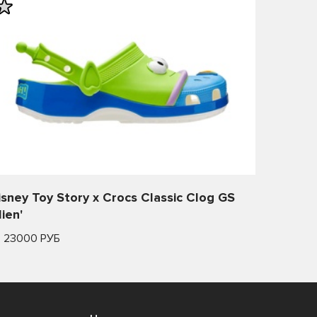
isney Toy Story x Crocs Classic Clog GS
lien'
т 23000 РУБ