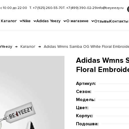
с 10:00 до 22:00
Т. +7 (925) 260-55-70
Т. +7 (499) 390-02-29
info@beyeezy.ru
Каталог
Nike
Adidas Yeezy
О магазине
Отзывы
Контакты
eYeezy
Каталог
Adidas Wmns Samba OG White Floral Embroid
Adidas Wmns 
Floral Embroid
Артикул:
Сезон:
Модель:
Цвет:
Корпус:
Подошва: