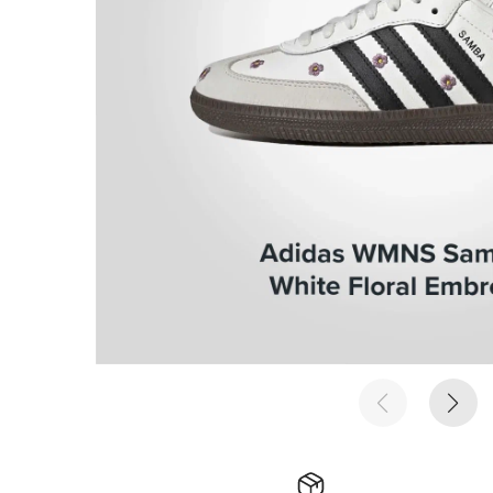
е время
е время