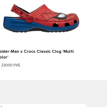
pider-Man x Crocs Classic Clog 'Multi
olor'
т 23000 РУБ