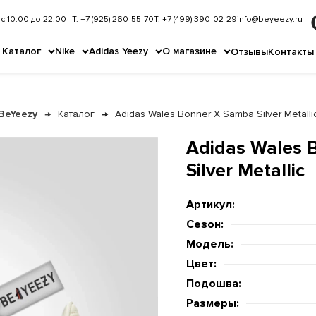
с 10:00 до 22:00
Т. +7 (925) 260-55-70
Т. +7 (499) 390-02-29
info@beyeezy.ru
Каталог
Nike
Adidas Yeezy
О магазине
Отзывы
Контакты
BeYeezy
Каталог
Adidas Wales Bonner X Samba Silver Metalli
Adidas Wales 
Silver Metallic
Артикул:
Сезон:
Модель:
Цвет:
Подошва:
Размеры: