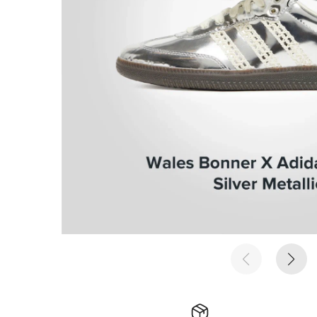
е время
е время