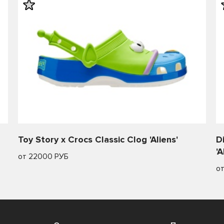
Toy Story x Crocs Classic Clog 'Aliens'
D
'A
от 22000 РУБ
о