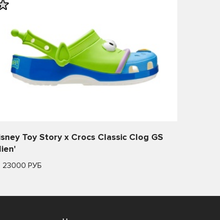
isney Toy Story x Crocs Classic Clog GS
lien'
т 23000 РУБ