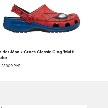
pider-Man x Crocs Classic Clog 'Multi
olor'
т 23000 РУБ