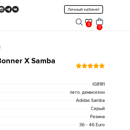
Личный кабинет
0
0
c
Bonner X Samba
IG8181
лето, демисезон
Adidas Samba
Серый
Резина
36 - 46 Euro