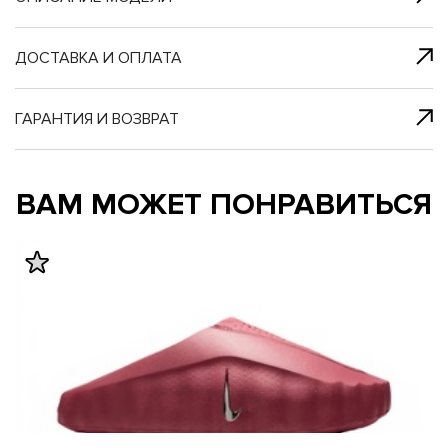
я с нами
 один клик
ДОСТАВКА И ОПЛАТА
ГАРАНТИЯ И ВОЗВРАТ
му и в ближайш
му и в ближайш
ВАМ МОЖЕТ ПОНРАВИТЬСЯ
свяжется наш
свяжется наш