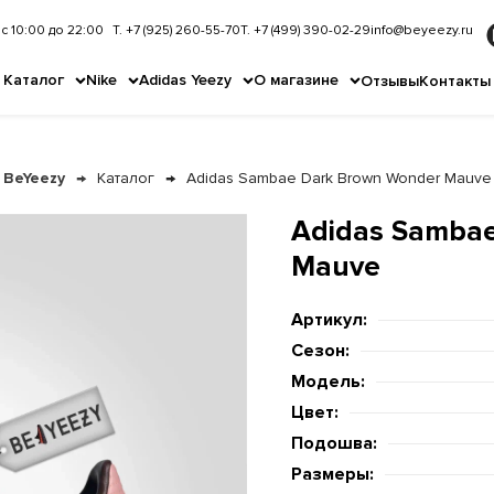
с 10:00 до 22:00
Т. +7 (925) 260-55-70
Т. +7 (499) 390-02-29
info@beyeezy.ru
Каталог
Nike
Adidas Yeezy
О магазине
Отзывы
Контакты
BeYeezy
Каталог
Adidas Sambae Dark Brown Wonder Mauve
Adidas Samba
Mauve
Артикул:
Сезон:
Модель:
Цвет:
Подошва:
Размеры: