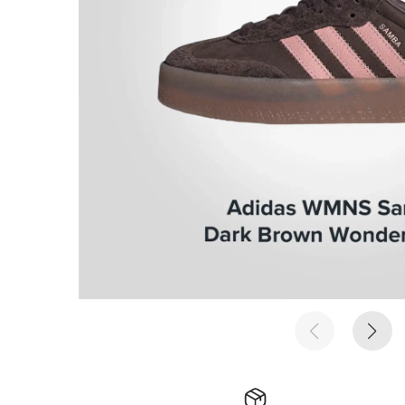
е время
е время