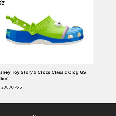
isney Toy Story x Crocs Classic Clog GS
lien'
т 23000 РУБ