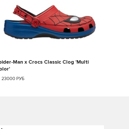
pider-Man x Crocs Classic Clog 'Multi
olor'
т 23000 РУБ