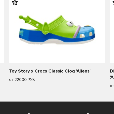
Toy Story x Crocs Classic Clog 'Aliens'
D
'A
от 22000 РУБ
о