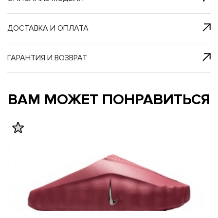
я с нами
 один клик
ДОСТАВКА И ОПЛАТА
ГАРАНТИЯ И ВОЗВРАТ
му и в ближайш
му и в ближайш
ВАМ МОЖЕТ ПОНРАВИТЬСЯ
свяжется наш
свяжется наш