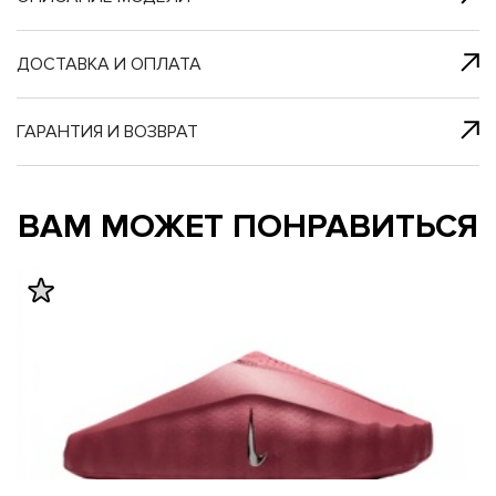
я с нами
 один клик
ДОСТАВКА И ОПЛАТА
ГАРАНТИЯ И ВОЗВРАТ
му и в ближайш
му и в ближайш
ВАМ МОЖЕТ ПОНРАВИТЬСЯ
свяжется наш
свяжется наш