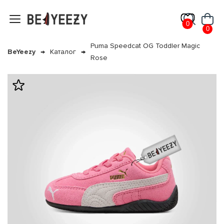
0
0
Puma Speedcat OG Toddler Magic
BeYeezy
Каталог
Rose