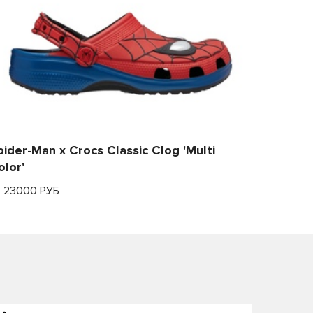
pider-Man x Crocs Classic Clog 'Multi
olor'
т 23000 РУБ