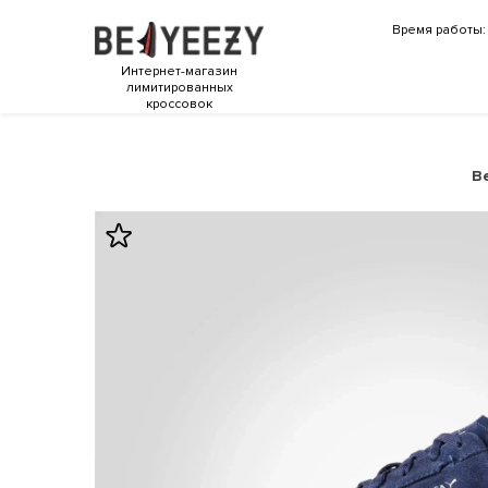
Время работы: 
Интернет-магазин
лимитированных
кроссовок
B