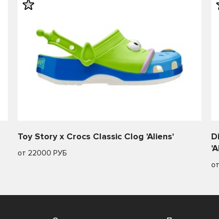
Toy Story x Crocs Classic Clog 'Aliens'
D
'A
от 22000 РУБ
о