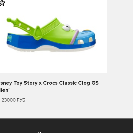
isney Toy Story x Crocs Classic Clog GS
lien'
т 23000 РУБ