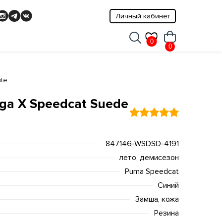
Личный кабинет
0
0
ite
ga X Speedcat Suede
847146-WSDSD-4191
лето, демисезон
Puma Speedcat
Синий
Замша, кожа
Резина