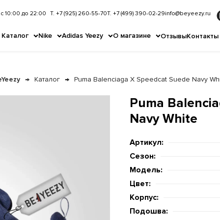
с 10:00 до 22:00
Т. +7 (925) 260-55-70
Т. +7 (499) 390-02-29
info@beyeezy.ru
Каталог
Nike
Adidas Yeezy
О магазине
Отзывы
Контакты
eYeezy
Каталог
Puma Balenciaga X Speedcat Suede Navy Wh
Puma Balencia
Navy White
Артикул:
Сезон:
Модель:
Цвет:
Корпус:
Подошва: