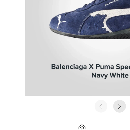
е время
е время