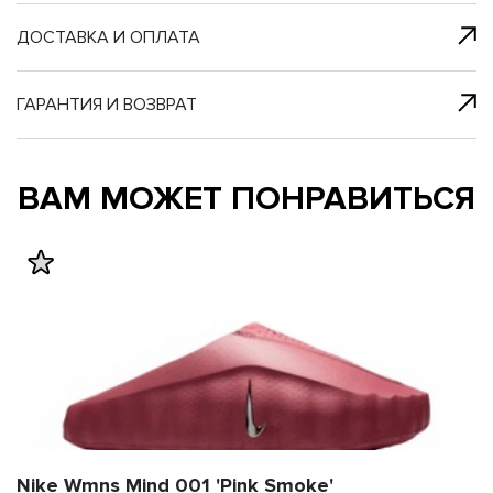
я с нами
 один клик
ДОСТАВКА И ОПЛАТА
ГАРАНТИЯ И ВОЗВРАТ
му и в ближайш
му и в ближайш
ВАМ МОЖЕТ ПОНРАВИТЬСЯ
свяжется наш
свяжется наш
Nike Wmns Mind 001 'Pink Smoke'