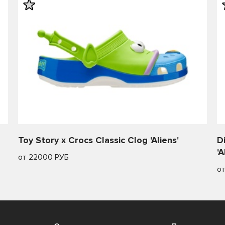
Toy Story x Crocs Classic Clog 'Aliens'
D
'A
от 22000 РУБ
о