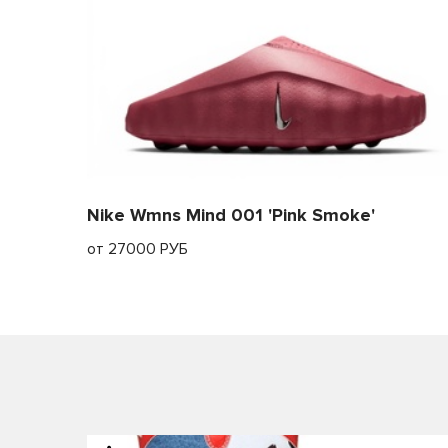
21.8
22.5
22.2
23
22.4
23.5
22.7
24
23.2
24-24.5
Nike Wmns Mind 001 'Pink Smoke'
23.5
24.5
от 27000 РУБ
23.8
24.5-25
24.3
25
24.6
25.5
25.5
26