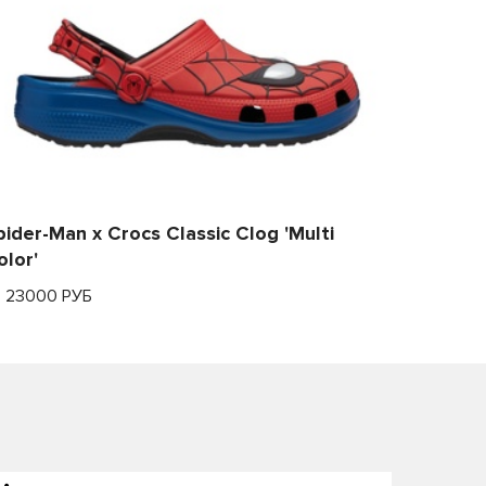
pider-Man x Crocs Classic Clog 'Multi
olor'
т 23000 РУБ