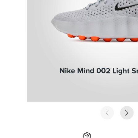
е время
е время