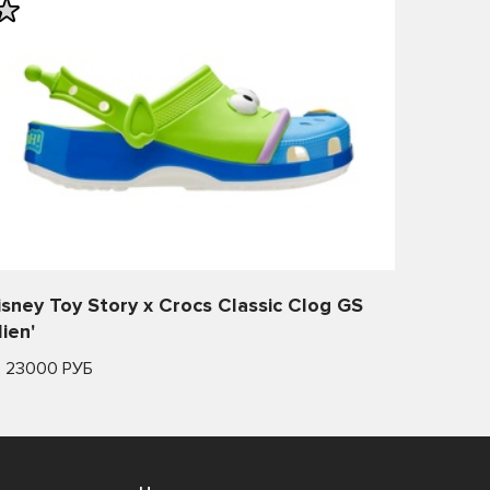
isney Toy Story x Crocs Classic Clog GS
lien'
т 23000 РУБ