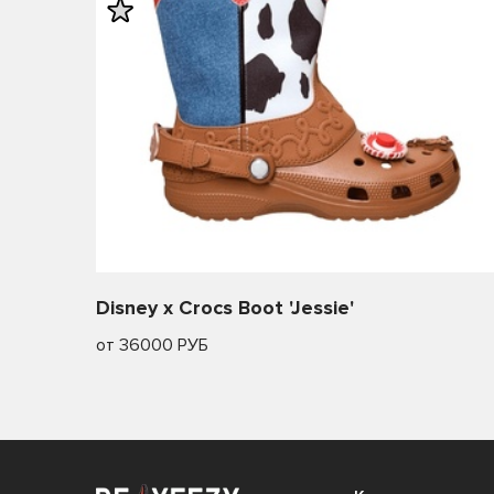
26
26.5
Disney x Crocs Boot 'Jessie'
от 36000 РУБ