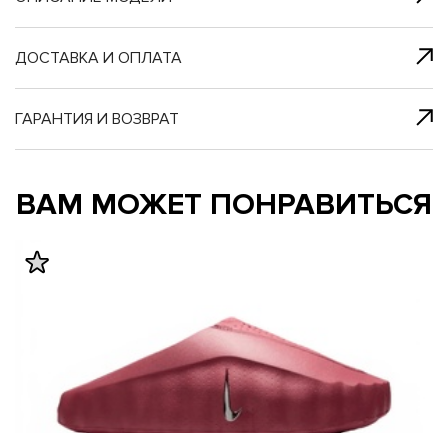
я с нами
 один клик
ДОСТАВКА И ОПЛАТА
ГАРАНТИЯ И ВОЗВРАТ
му и в ближайш
му и в ближайш
ВАМ МОЖЕТ ПОНРАВИТЬСЯ
свяжется наш
свяжется наш