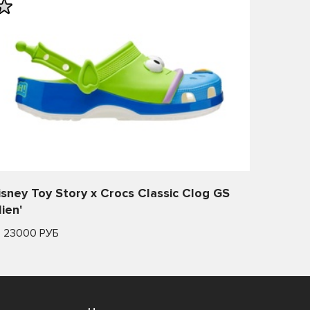
isney Toy Story x Crocs Classic Clog GS
lien'
т 23000 РУБ