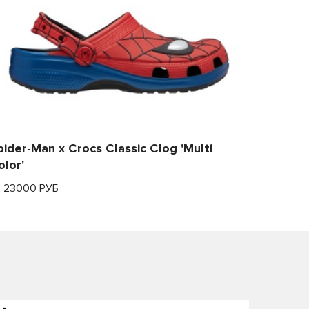
pider-Man x Crocs Classic Clog 'Multi
olor'
т 23000 РУБ