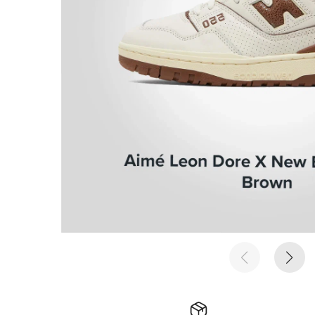
е время
е время