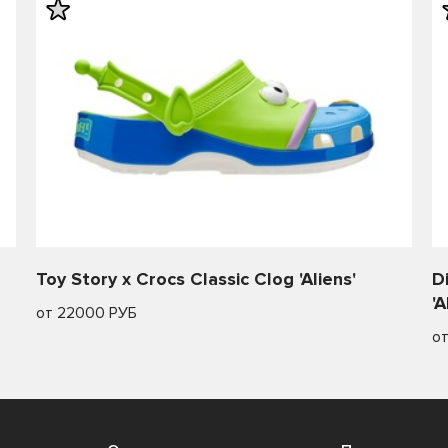
Toy Story x Crocs Classic Clog 'Aliens'
D
'A
от 22000 РУБ
о