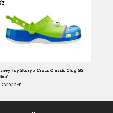
isney Toy Story x Crocs Classic Clog GS
lien'
т 23000 РУБ