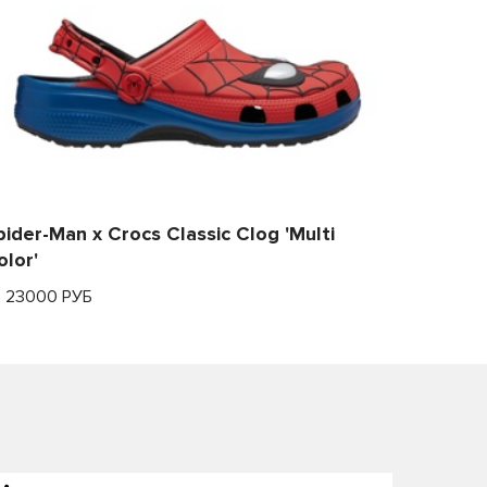
pider-Man x Crocs Classic Clog 'Multi
olor'
т 23000 РУБ