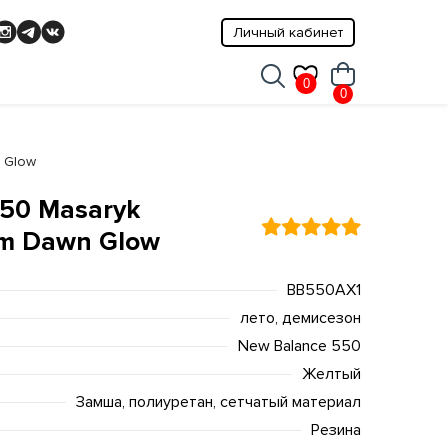
Личный кабинет
0
0
 Glow
50 Masaryk
m Dawn Glow
BB550AX1
лето, демисезон
New Balance 550
Желтый
Замша, полиуретан, сетчатый материал
Резина