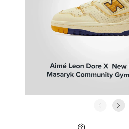
е время
е время