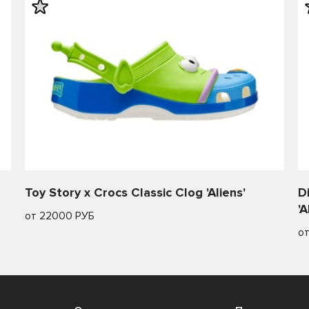
Toy Story x Crocs Classic Clog 'Aliens'
D
'A
от 22000 РУБ
о