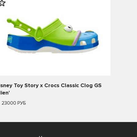
isney Toy Story x Crocs Classic Clog GS
lien'
т 23000 РУБ