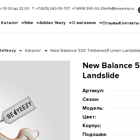
с 10:00 до 22:00
Т. +7 (925) 260-55-70
Т. +7 (499) 390-02-29
info@beyeezy.ru
Каталог
Nike
Adidas Yeezy
О магазине
Отзывы
Контакты
BeYeezy
Каталог
New Balance 530 Timberwolf Linen Landslid
New Balance 5
Landslide
Артикул:
Сезон:
Модель:
Цвет:
Корпус:
Подошва: