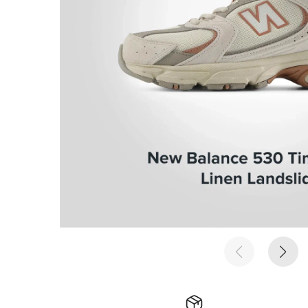
е время
е время