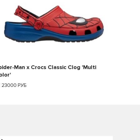
pider-Man x Crocs Classic Clog 'Multi
olor'
т 23000 РУБ