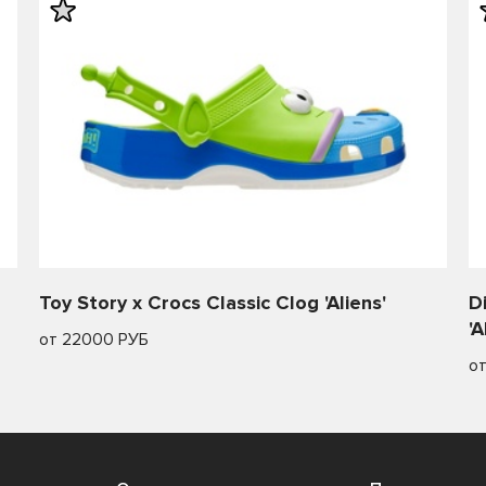
Toy Story x Crocs Classic Clog 'Aliens'
D
'A
от 22000 РУБ
о