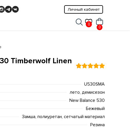
Личный кабинет
0
0
e
30 Timberwolf Linen
U530SMA
лето, демисезон
New Balance 530
Бежевый
Замша, полиуретан, сетчатый материал
Резина