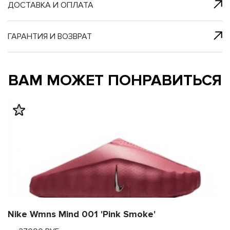
я с нами
 один клик
ДОСТАВКА И ОПЛАТА
ГАРАНТИЯ И ВОЗВРАТ
му и в ближайш
му и в ближайш
ВАМ МОЖЕТ ПОНРАВИТЬСЯ
свяжется наш
свяжется наш
Nike Wmns Mind 001 'Pink Smoke'