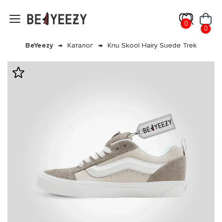
0
0
BeYeezy
Каталог
Knu Skool Hairy Suede Trek