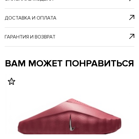
я с нами
 один клик
ДОСТАВКА И ОПЛАТА
ГАРАНТИЯ И ВОЗВРАТ
му и в ближайш
му и в ближайш
ВАМ МОЖЕТ ПОНРАВИТЬСЯ
свяжется наш
свяжется наш