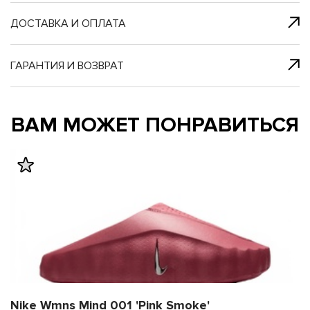
я с нами
 один клик
ДОСТАВКА И ОПЛАТА
ГАРАНТИЯ И ВОЗВРАТ
му и в ближайш
му и в ближайш
ВАМ МОЖЕТ ПОНРАВИТЬСЯ
свяжется наш
свяжется наш
Nike Wmns Mind 001 'Pink Smoke'