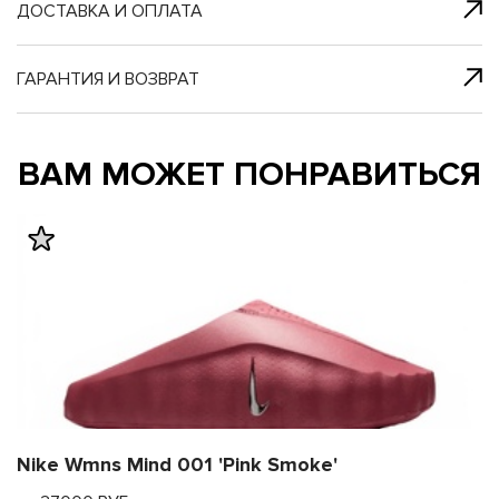
я с нами
 один клик
ДОСТАВКА И ОПЛАТА
ГАРАНТИЯ И ВОЗВРАТ
му и в ближайш
му и в ближайш
ВАМ МОЖЕТ ПОНРАВИТЬСЯ
свяжется наш
свяжется наш
Nike Wmns Mind 001 'Pink Smoke'