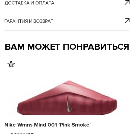
я с нами
 один клик
ДОСТАВКА И ОПЛАТА
ГАРАНТИЯ И ВОЗВРАТ
му и в ближайш
му и в ближайш
ВАМ МОЖЕТ ПОНРАВИТЬСЯ
свяжется наш
свяжется наш
Nike Wmns Mind 001 'Pink Smoke'