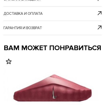
я с нами
 один клик
ДОСТАВКА И ОПЛАТА
ГАРАНТИЯ И ВОЗВРАТ
му и в ближайш
му и в ближайш
ВАМ МОЖЕТ ПОНРАВИТЬСЯ
свяжется наш
свяжется наш