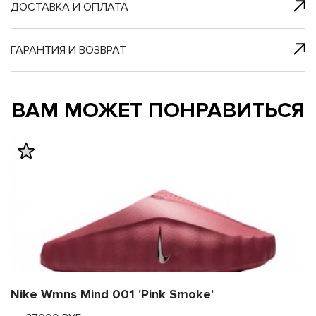
я с нами
 один клик
ДОСТАВКА И ОПЛАТА
ГАРАНТИЯ И ВОЗВРАТ
му и в ближайш
му и в ближайш
ВАМ МОЖЕТ ПОНРАВИТЬСЯ
свяжется наш
свяжется наш
Nike Wmns Mind 001 'Pink Smoke'