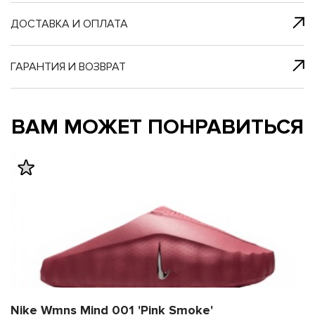
я с нами
 один клик
ДОСТАВКА И ОПЛАТА
ГАРАНТИЯ И ВОЗВРАТ
му и в ближайш
му и в ближайш
ВАМ МОЖЕТ ПОНРАВИТЬСЯ
свяжется наш
свяжется наш
Nike Wmns Mind 001 'Pink Smoke'