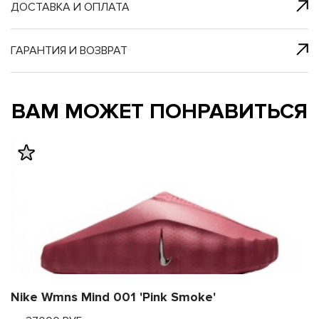
я с нами
 один клик
ДОСТАВКА И ОПЛАТА
ГАРАНТИЯ И ВОЗВРАТ
му и в ближайш
му и в ближайш
ВАМ МОЖЕТ ПОНРАВИТЬСЯ
свяжется наш
свяжется наш
Nike Wmns Mind 001 'Pink Smoke'