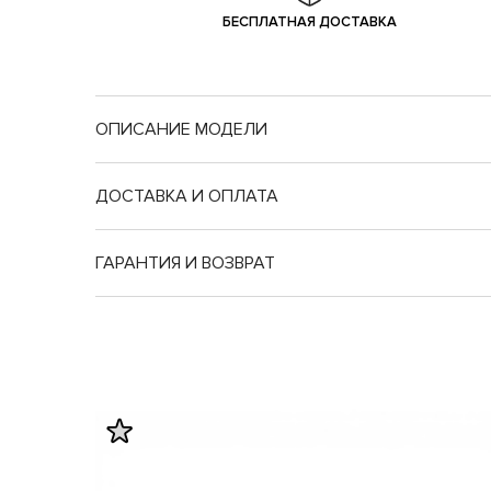
БЕСПЛАТНАЯ ДОСТАВКА
ОПИСАНИЕ МОДЕЛИ
Nike подрост.
ДОСТАВКА И ОПЛАТА
Длина
Длина
ГАРАНТИЯ И ВОЗВРАТ
стопы
стельки
20
20.5
20.5
21
20.9
21.5
21.4
22