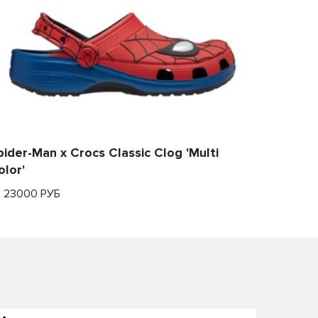
pider-Man x Crocs Classic Clog 'Multi
olor'
т 23000 РУБ