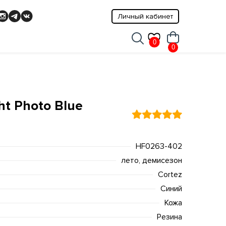
Личный кабинет
0
0
ht Photo Blue
HF0263-402
лето, демисезон
Cortez
Синий
Кожа
Резина