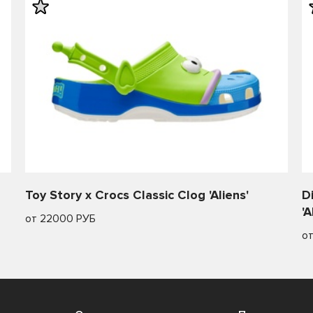
Toy Story x Crocs Classic Clog 'Aliens'
D
'A
от 22000 РУБ
о