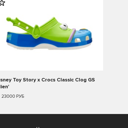
isney Toy Story x Crocs Classic Clog GS
lien'
т 23000 РУБ