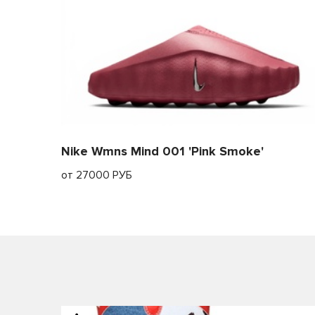
21.8
22.5
22.2
23
22.4
23.5
22.7
24
23.2
24-24.5
Nike Wmns Mind 001 'Pink Smoke'
23.5
24.5
от 27000 РУБ
23.8
24.5-25
24.3
25
24.6
25.5
25.5
26