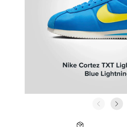
е время
е время