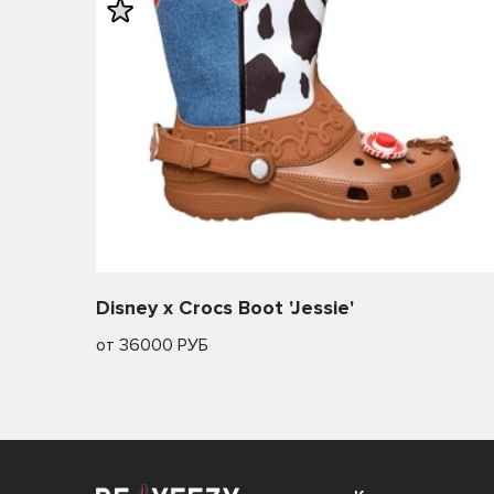
26
26.5
Disney x Crocs Boot 'Jessie'
от 36000 РУБ