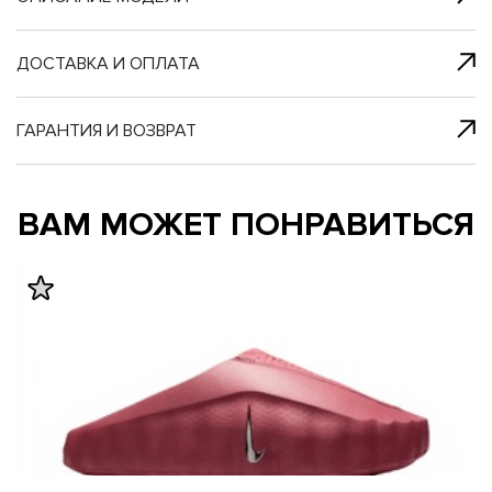
я с нами
 один клик
ДОСТАВКА И ОПЛАТА
ГАРАНТИЯ И ВОЗВРАТ
му и в ближайш
му и в ближайш
ВАМ МОЖЕТ ПОНРАВИТЬСЯ
свяжется наш
свяжется наш