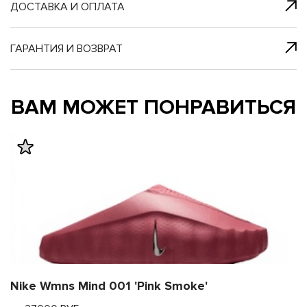
я с нами
 один клик
ДОСТАВКА И ОПЛАТА
ГАРАНТИЯ И ВОЗВРАТ
му и в ближайш
му и в ближайш
ВАМ МОЖЕТ ПОНРАВИТЬСЯ
свяжется наш
свяжется наш
Nike Wmns Mind 001 'Pink Smoke'