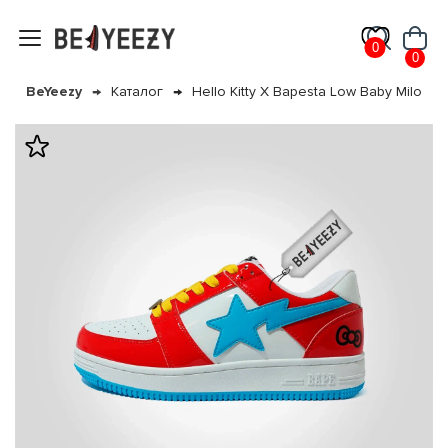
0
0
BeYeezy
Каталог
Hello Kitty X Bapesta Low Baby Milo