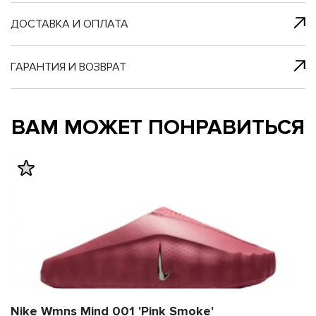
я с нами
 один клик
ДОСТАВКА И ОПЛАТА
ГАРАНТИЯ И ВОЗВРАТ
му и в ближайш
му и в ближайш
ВАМ МОЖЕТ ПОНРАВИТЬСЯ
свяжется наш
свяжется наш
Nike Wmns Mind 001 'Pink Smoke'