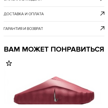
я с нами
 один клик
ДОСТАВКА И ОПЛАТА
ГАРАНТИЯ И ВОЗВРАТ
му и в ближайш
му и в ближайш
ВАМ МОЖЕТ ПОНРАВИТЬСЯ
свяжется наш
свяжется наш