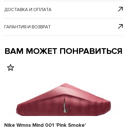
я с нами
 один клик
ДОСТАВКА И ОПЛАТА
ГАРАНТИЯ И ВОЗВРАТ
му и в ближайш
му и в ближайш
ВАМ МОЖЕТ ПОНРАВИТЬСЯ
свяжется наш
свяжется наш
Nike Wmns Mind 001 'Pink Smoke'