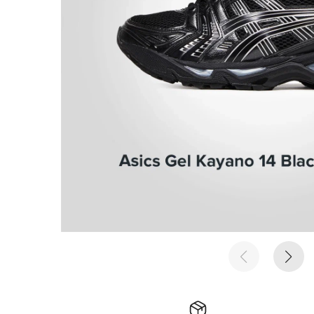
е время
е время