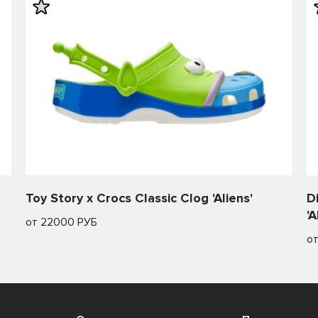
Toy Story x Crocs Classic Clog 'Aliens'
D
'A
от 22000 РУБ
о