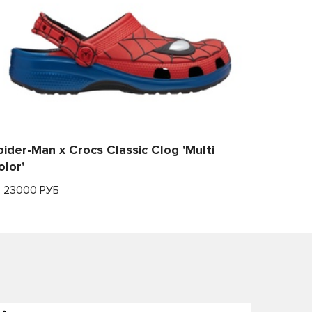
pider-Man x Crocs Classic Clog 'Multi
olor'
т 23000 РУБ