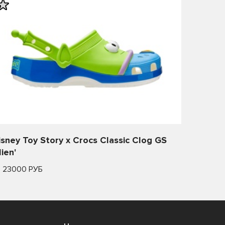
isney Toy Story x Crocs Classic Clog GS
lien'
т 23000 РУБ