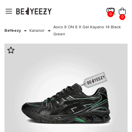
0
0
Asics 8 ON 8 X Gel Kayano 14 Black
BeYeezy
Каталог
Green