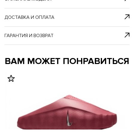
я с нами
 один клик
ДОСТАВКА И ОПЛАТА
ГАРАНТИЯ И ВОЗВРАТ
му и в ближайш
му и в ближайш
ВАМ МОЖЕТ ПОНРАВИТЬСЯ
свяжется наш
свяжется наш